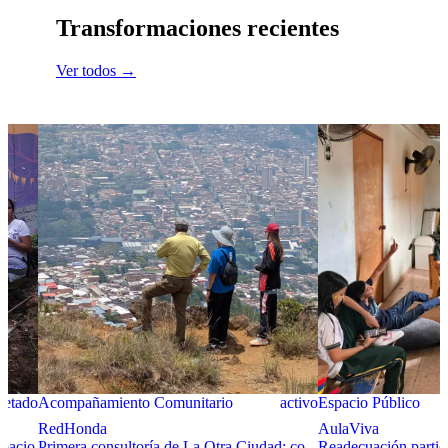
Transformaciones recientes
Ver todos →
letado
Acompañamiento Comunitario
activo
Espacio Público
RedHonda
AulaViva
spacio
Primera consultoría de La Otra Ciudad: co-
Readecuación partic