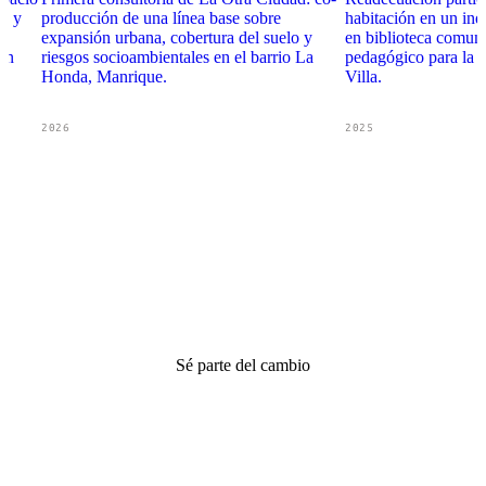
da y
producción de una línea base sobre
habitación en un inqu
expansión urbana, cobertura del suelo y
en biblioteca comuni
an
riesgos socioambientales en el barrio La
pedagógico para la n
Honda, Manrique.
Villa.
2026
2025
Sé parte del cambio
Tu donación construye
ciudad