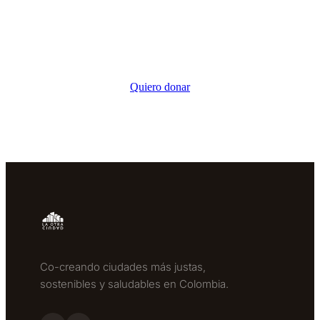
Cada aporte, por pequeño que sea, llega
directamente a nuestros programas
comunitarios.
Quiero donar
Co-creando ciudades más justas,
sostenibles y saludables en Colombia.