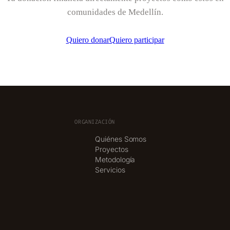
comunidades de Medellín.
Quiero donar
Quiero participar
ORGANIZACIÓN
Quiénes Somos
Proyectos
Metodología
Servicios