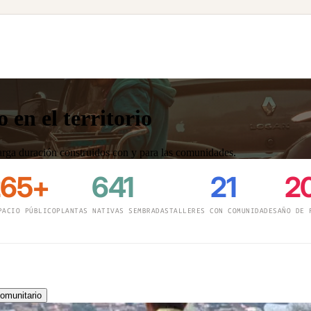
 en el territorio
 larga duración construidos con y para las comunidades.
265+
641
21
2
PACIO PÚBLICO
PLANTAS NATIVAS SEMBRADAS
TALLERES CON COMUNIDADES
AÑO DE 
munitario