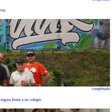
via.
completado
 segura frente a un colegio.