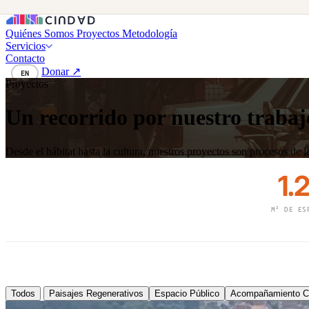
Quiénes Somos
Proyectos
Metodología
Servicios
Contacto
Donar ↗
EN
Proyectos
Un recorrido por nuestro trabajo
Desde el hábitat hasta la cultura, nuestros proyectos son procesos de
1.
M² DE ES
Todos
Paisajes Regenerativos
Espacio Público
Acompañamiento Co