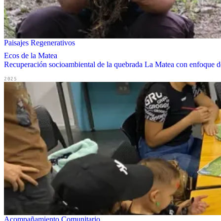
Paisajes Regenerativos
Ecos de la Matea
Recuperación socioambiental de la quebrada La Matea con enfoque de 
2025
Acompañamiento Comunitario