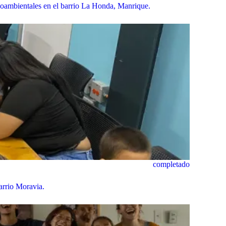
cioambientales en el barrio La Honda, Manrique.
completado
arrio Moravia.