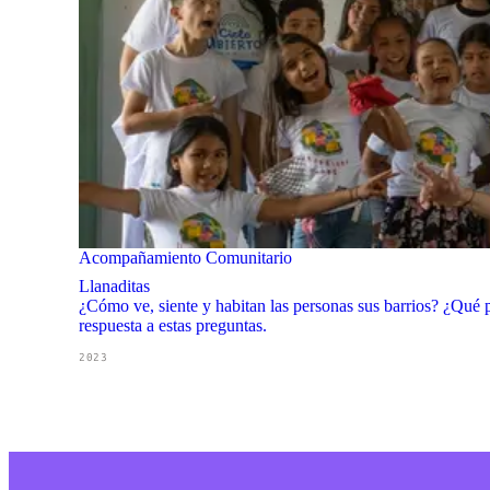
Acompañamiento Comunitario
Llanaditas
¿Cómo ve, siente y habitan las personas sus barrios? ¿Qué 
respuesta a estas preguntas.
2023