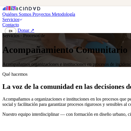
Quiénes Somos
Proyectos
Metodología
Servicios
Contacto
Donar ↗
EN
Servicios · Procesos de
Acompañamiento Comunitario
Acompañamos organizaciones e instituciones en procesos de incidencia t
Qué hacemos
La voz de la comunidad en las decisiones de
Acompañamos a organizaciones e instituciones en los procesos que per
social y facilitación para garantizar procesos rigurosos y sensibles al c
Nuestro equipo interdisciplinar — con formación en diseño urbano, cie