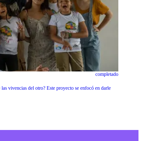
completado
as vivencias del otro? Este proyecto se enfocó en darle