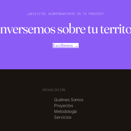
¿NECESITÁS ACOMPAÑAMIENTO EN TU PROCESO?
nversemos sobre tu territo
Escríbenos →
ORGANIZACIÓN
Quiénes Somos
Proyectos
Metodología
Servicios