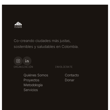
Co-creando ciudades más justas,
sostenibles y saludables en Colombia.
ORGANIZACIÓN
INVOLÚCRATE
Quiénes Somos
Contacto
Proyectos
Donar
Metodología
Servicios