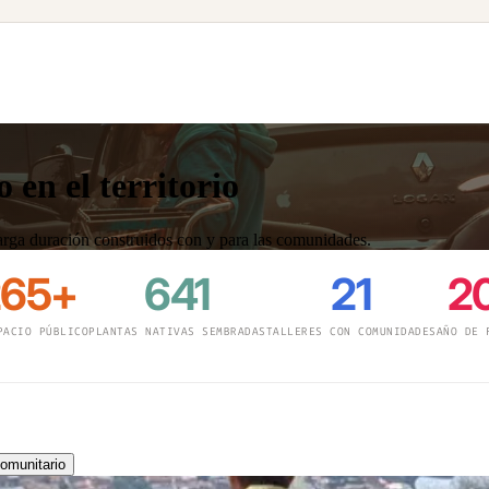
 en el territorio
 larga duración construidos con y para las comunidades.
265+
641
21
2
PACIO PÚBLICO
PLANTAS NATIVAS SEMBRADAS
TALLERES CON COMUNIDADES
AÑO DE 
munitario