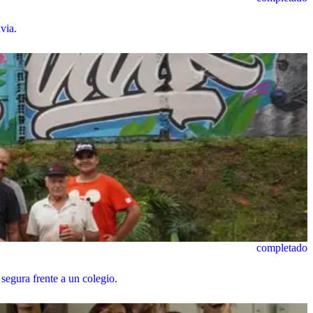
via.
completado
 segura frente a un colegio.