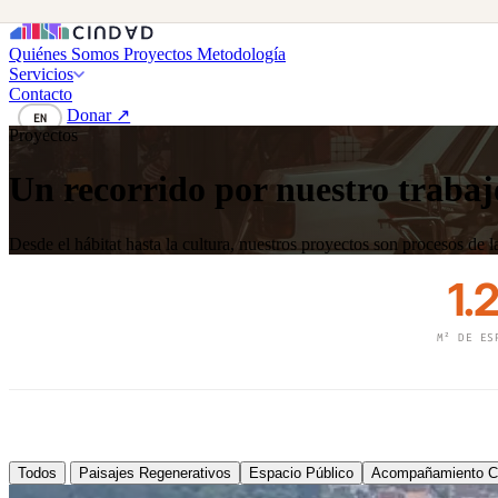
Quiénes Somos
Proyectos
Metodología
Servicios
Contacto
Donar ↗
EN
Proyectos
Un recorrido por nuestro trabajo
Desde el hábitat hasta la cultura, nuestros proyectos son procesos de
1.
M² DE ES
Todos
Paisajes Regenerativos
Espacio Público
Acompañamiento Co