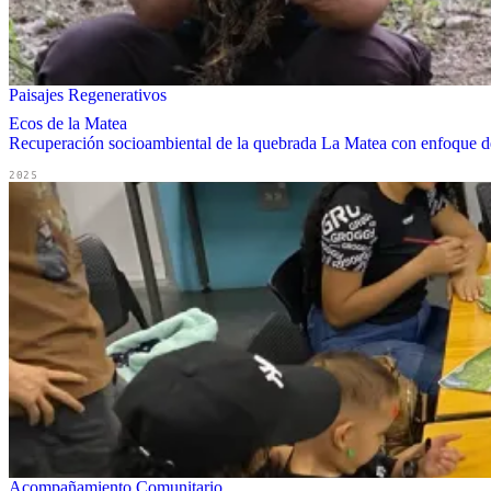
Paisajes Regenerativos
Ecos de la Matea
Recuperación socioambiental de la quebrada La Matea con enfoque de 
2025
Acompañamiento Comunitario