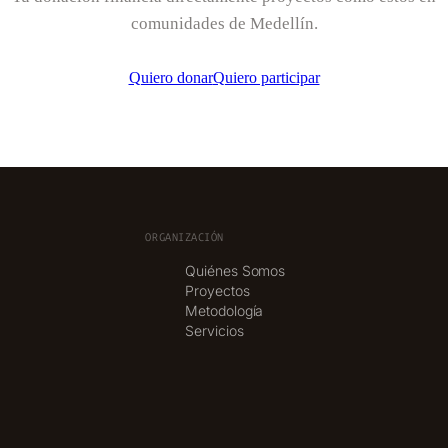
comunidades de Medellín.
Quiero donar
Quiero participar
ORGANIZACIÓN
Quiénes Somos
Proyectos
Metodología
Servicios